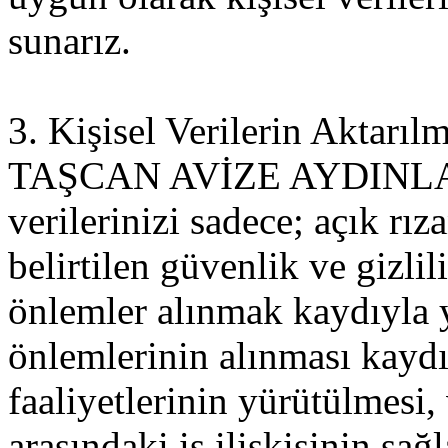
sunarız.
3. Kişisel Verilerin Aktarıl
TAŞCAN AVİZE AYDINLATM
verilerinizi sadece; açık rı
belirtilen güvenlik ve gizlil
önlemler alınmak kaydıyla y
önlemlerinin alınması kaydıy
faaliyetlerinin yürütülmesi,
arasındaki iş ilişkisinin sa