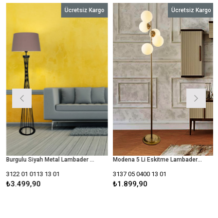
Ücretsiz Kargo
Ücretsiz Kargo
Burgulu Siyah Metal Lambader Gri Konik Şapka , Oturma Odası ,Yatak Odası , Salon Lambader
Modena 5 Li Eskitme Lambader-Beyaz Camlı
3122 01 0113 13 01
3137 05 0400 13 01
₺3.499,90
₺1.899,90