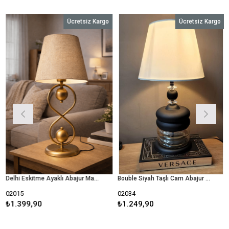
Ücretsiz Kargo
Ücretsiz Kargo
Fırsa
Delhi Eskitme Ayaklı Abajur Masa Lambası Açık Kahve Şapka Salon Yatak Odası Abajur
Bouble Siyah Taşlı Cam Abajur Masa Lambası Krem Şapka Salon Yatak Odası Abajur
15
02034
02037
399,90
₺1.249,90
₺1.2