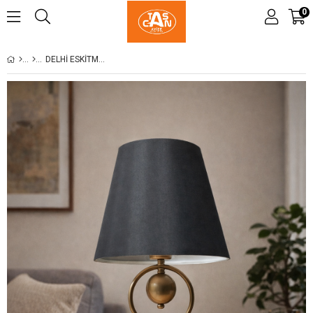
0
DELHI ESKITME AYAKLI ABAJUR MASA LAMBASI SIYAH ŞAPKA SALON YATAK ODASI ABAJUR